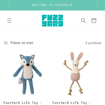
et
Welcome to FuzzYard
Free
passer
au
contenu
Panier
Filtrer et trier
3 produits
FuzzYard Life Toy -
FuzzYard Life Toy -