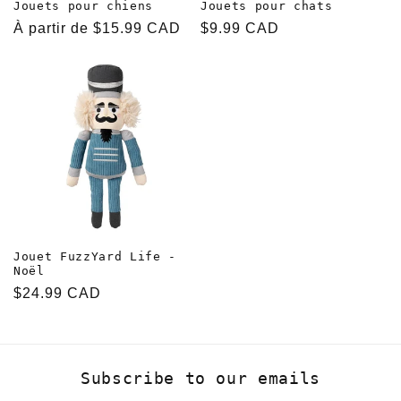
Jouets pour chiens
Jouets pour chats
Prix
À partir de $15.99 CAD
Prix
$9.99 CAD
habituel
habituel
Jouet FuzzYard Life -
Noël
Prix
$24.99 CAD
habituel
Subscribe to our emails